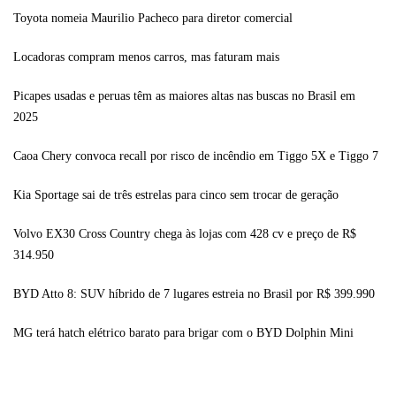
Toyota nomeia Maurilio Pacheco para diretor comercial
Locadoras compram menos carros, mas faturam mais
Picapes usadas e peruas têm as maiores altas nas buscas no Brasil em
2025
Caoa Chery convoca recall por risco de incêndio em Tiggo 5X e Tiggo 7
Kia Sportage sai de três estrelas para cinco sem trocar de geração
Volvo EX30 Cross Country chega às lojas com 428 cv e preço de R$
314.950
BYD Atto 8: SUV híbrido de 7 lugares estreia no Brasil por R$ 399.990
MG terá hatch elétrico barato para brigar com o BYD Dolphin Mini