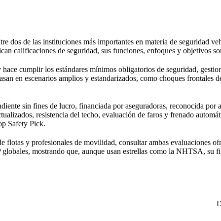
entre dos de las instituciones más importantes en materia de seguridad 
n calificaciones de seguridad, sus funciones, enfoques y objetivos son
ace cumplir los estándares mínimos obligatorios de seguridad, gestiona
 basan en escenarios amplios y estandarizados, como choques frontales d
ndiente sin fines de lucro, financiada por aseguradoras, reconocida por
tualizados, resistencia del techo, evaluación de faros y frenado automát
op Safety Pick.
de flotas y profesionales de movilidad, consultar ambas evaluaciones of
lobales, mostrando que, aunque usan estrellas como la NHTSA, su filo
D