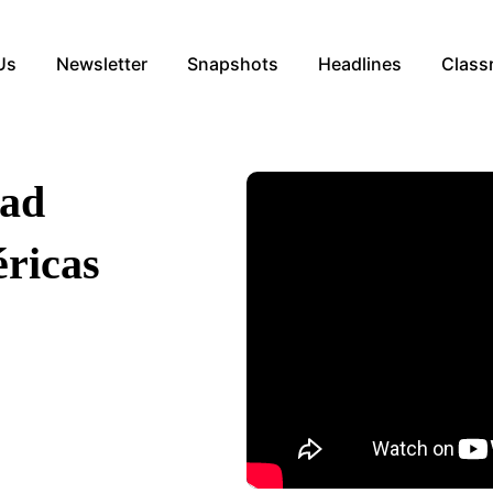
Us
Newsletter
Snapshots
Headlines
Class
dad
éricas