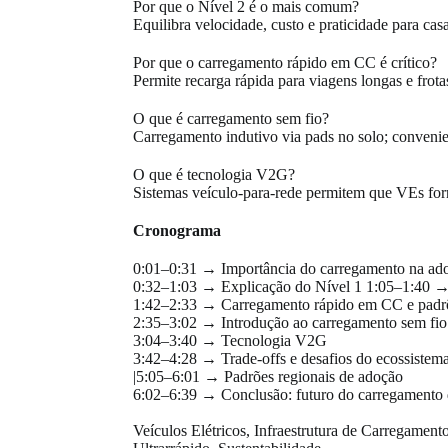
Por que o Nível 2 é o mais comum?
Equilibra velocidade, custo e praticidade para casa
Por que o carregamento rápido em CC é crítico?
Permite recarga rápida para viagens longas e frota
O que é carregamento sem fio?
Carregamento indutivo via pads no solo; convenie
O que é tecnologia V2G?
Sistemas veículo-para-rede permitem que VEs forn
Cronograma
0:01–0:31 → Importância do carregamento na ad
0:32–1:03 → Explicação do Nível 1 1:05–1:40 → 
1:42–2:33 → Carregamento rápido em CC e padr
2:35–3:02 → Introdução ao carregamento sem fio
3:04–3:40 → Tecnologia V2G
3:42–4:28 → Trade-offs e desafios do ecossistem
|5:05–6:01 → Padrões regionais de adoção
6:02–6:39 → Conclusão: futuro do carregamento
Veículos Elétricos,
Infraestrutura de Carregamen