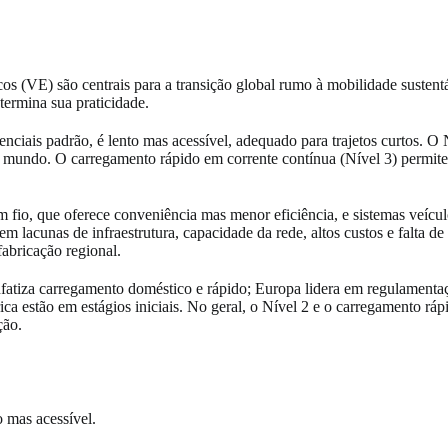
cos (VE) são centrais para a transição global rumo à mobilidade sustent
termina sua praticidade.
ciais padrão, é lento mas acessível, adequado para trajetos curtos. O 
mundo. O carregamento rápido em corrente contínua (Nível 3) permite v
 fio, que oferece conveniência mas menor eficiência, e sistemas veíc
uem lacunas de infraestrutura, capacidade da rede, altos custos e falta 
fabricação regional.
fatiza carregamento doméstico e rápido; Europa lidera em regulamentaç
a estão em estágios iniciais. No geral, o Nível 2 e o carregamento ráp
ção.
 mas acessível.