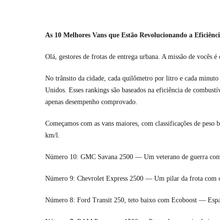
As 10 Melhores Vans que Estão Revolucionando a Eficiênc
Olá, gestores de frotas de entrega urbana. A missão de vocês é 
No trânsito da cidade, cada quilômetro por litro e cada minut
Unidos. Esses rankings são baseados na eficiência de combustí
apenas desempenho comprovado.
Começamos com as vans maiores, com classificações de peso br
km/l.
Número 10: GMC Savana 2500 — Um veterano de guerra com 97
Número 9: Chevrolet Express 2500 — Um pilar da frota com op
Número 8: Ford Transit 250, teto baixo com Ecoboost — Espaç