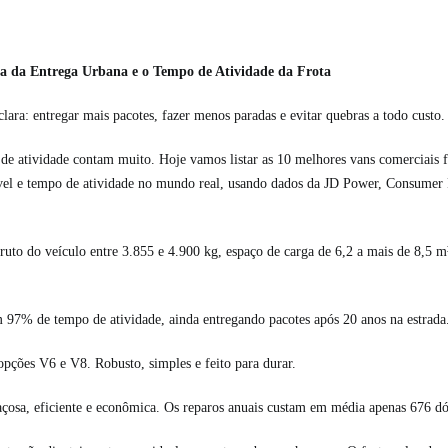
ia da Entrega Urbana e o Tempo de Atividade da Frota
clara: entregar mais pacotes, fazer menos paradas e evitar quebras a todo custo.
o de atividade contam muito. Hoje vamos listar as 10 melhores vans comerciais 
vel e tempo de atividade no mundo real, usando dados da JD Power, Consumer Rep
uto do veículo entre 3.855 e 4.900 kg, espaço de carga de 6,2 a mais de 8,5 m
% de tempo de atividade, ainda entregando pacotes após 20 anos na estrada
ções V6 e V8. Robusto, simples e feito para durar.
osa, eficiente e econômica. Os reparos anuais custam em média apenas 676 dó