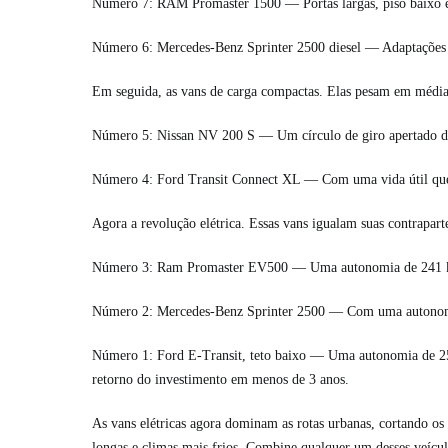
Número 7: RAM Promaster 1500 — Portas largas, piso baixo e t
Número 6: Mercedes-Benz Sprinter 2500 diesel — Adaptações mo
Em seguida, as vans de carga compactas. Elas pesam em média 
Número 5: Nissan NV 200 S — Um círculo de giro apertado de 1
Número 4: Ford Transit Connect XL — Com uma vida útil que p
Agora a revolução elétrica. Essas vans igualam suas contrapar
Número 3: Ram Promaster EV500 — Uma autonomia de 241 km 
Número 2: Mercedes-Benz Sprinter 2500 — Com uma autonomia d
Número 1: Ford E-Transit, teto baixo — Uma autonomia de 256
retorno do investimento em menos de 3 anos.
As vans elétricas agora dominam as rotas urbanas, cortando o
longas e climas mais frios. Combine qualquer um desses veícu