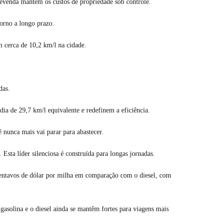
revenda mantém os custos de propriedade sob controle.
orno a longo prazo.
 cerca de 10,2 km/l na cidade.
das.
ia de 29,7 km/l equivalente e redefinem a eficiência.
nca mais vai parar para abastecer.
a líder silenciosa é construída para longas jornadas.
entavos de dólar por milha em comparação com o diesel, com
asolina e o diesel ainda se mantêm fortes para viagens mais