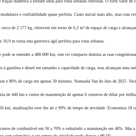
ração dianteira a tornam ideal para rotas urbanas chuvosas. O forte valor de 
dulares e confiabilidade quase perfeita. Custo inicial mais alto, mas com ret
cerca de 2.177 kg, oferecem em torno de 6,2 m³ de espaço de carga e alcançam
0,9 m torna esta guerreira ágil perfeita para rotas urbanas.
ode se estender a 480.000 km, este rei compacto domina as ruas congestiona
tes à gasolina e diesel em tamanho e capacidade de carga, mas alcançam uma méd
e 80% de carga em apenas 30 minutos. Nomeada Van do Ano de 2025. Você nu
e 440 km e custos de manutenção de apenas 6 centavos de dólar por milha. Est
 km, atualizações over the air e 99% de tempo de atividade. Economiza 18 c
s custos de combustível em 50 a 70% e reduzindo a manutenção em 40%. Mas a g
los com telemática e seu tempo de atividade pode chegar a 99,5%.