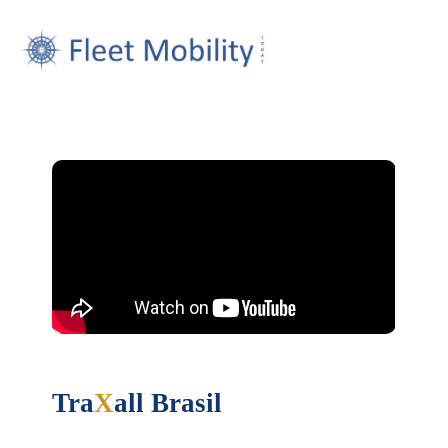
Tra
X
all Brasil